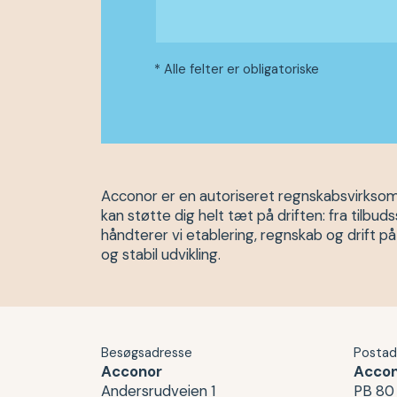
* Alle felter er obligatoriske
Acconor er en autoriseret regnskabsvirksomh
kan støtte dig helt tæt på driften: fra tilb
håndterer vi etablering, regnskab og drift p
og stabil udvikling.
Besøgsadresse
Postad
Acconor
Acco
Andersrudveien 1
PB 80