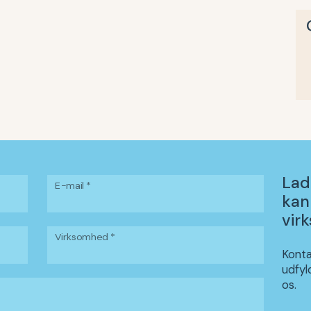
Lad
E-mail *
kan
vir
Virksomhed *
Konta
udfyl
os.