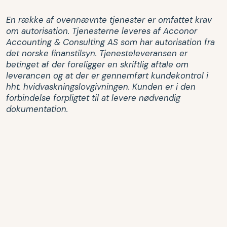
En række af ovennævnte tjenester er omfattet krav
om autorisation. Tjenesterne leveres af Acconor
Accounting & Consulting AS som har autorisation fra
det norske finanstilsyn. Tjenesteleveransen er
betinget af der foreligger en skriftlig aftale om
leverancen og at der er gennemført kundekontrol i
hht. hvidvaskningslovgivningen. Kunden er i den
forbindelse forpligtet til at levere nødvendig
dokumentation.
Erfaring og loyale kunder
Vores markeds- og brancheerfaring er bygget op
omkring en meget bred og loyal kundegruppe.
Hovedparten af relationerne udvikler sig til langvarige
forhold som løber over år. Set i lyset af, at flere
virksomheder får kort historik ved f.eks. enkeltstående
opgaver i Norge, er vi stolte af, at næsten 80% af alle