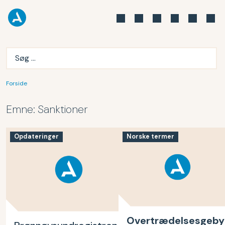
Forside
Emne:
Sanktioner
Opdateringer
Norske termer
Overtrædelsesgeby