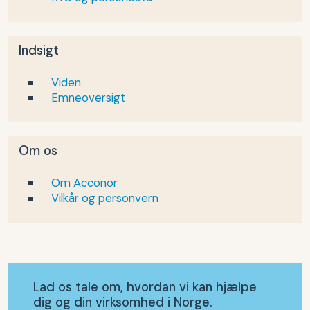
Indsigt
Viden
Emneoversigt
Om os
Om Acconor
Vilkår og personvern
Lad os tale om, hvordan vi kan hjælpe
dig og din virksomhed i Norge.