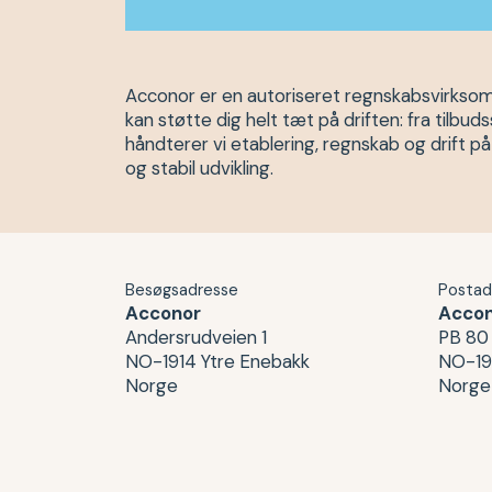
Acconor er en autoriseret regnskabsvirksomh
kan støtte dig helt tæt på driften: fra tilb
håndterer vi etablering, regnskab og drift p
og stabil udvikling.
Besøgsadresse
Postad
Acconor
Acco
Andersrudveien 1
PB 80
NO-1914 Ytre Enebakk
NO-19
Norge
Norge