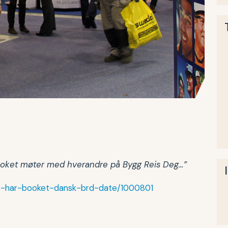
ooket møter med hverandre på Bygg Reis Deg…”
e-har-booket-dansk-brd-date/1000801