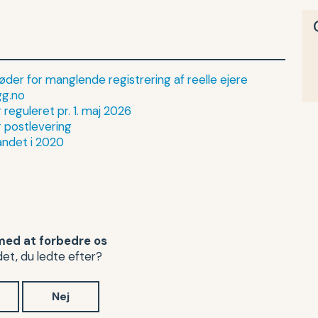
der for manglende registrering af reelle ejere
gg.no
reguleret pr. 1. maj 2026
 postlevering
landet i 2020
med at forbedre os
et, du ledte efter?
Nej