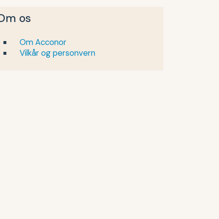
Om os
Om Acconor
Vilkår og personvern