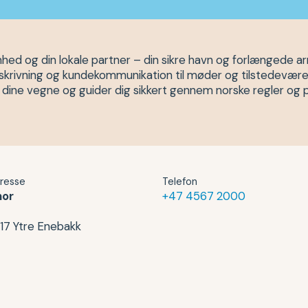
ed og din lokale partner – din sikre havn og forlængede ar
udsskrivning og kundekommunikation til møder og tilstedevære
å dine vegne og guider dig sikkert gennem norske regler og 
resse
Telefon
nor
+47 4567 2000
17 Ytre Enebakk