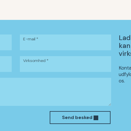
Lad
E-mail *
kan
vir
Virksomhed *
Konta
udfyl
os.
Send besked