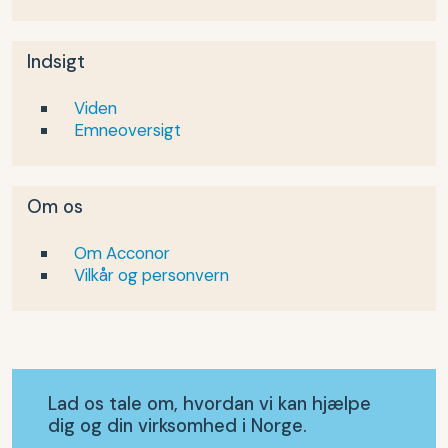
Indsigt
Viden
Emneoversigt
Om os
Om Acconor
Vilkår og personvern
Lad os tale om, hvordan vi kan hjælpe
dig og din virksomhed i Norge.