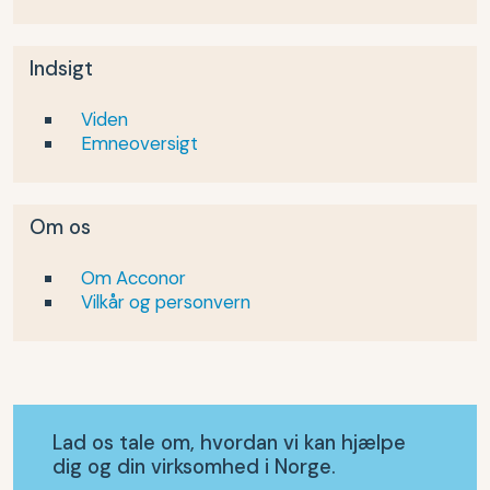
Indsigt
Viden
Emneoversigt
Om os
Om Acconor
Vilkår og personvern
Lad os tale om, hvordan vi kan hjælpe
dig og din virksomhed i Norge.