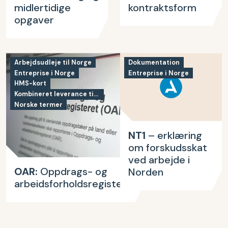
midlertidige
kontraktsform
opgaver
Arbejdsudleje til Norge
Dokumentation
Entreprise i Norge
Entreprise i Norge
HMS-kort
Kombineret leverance til Norge
Norske termer
NT1
– erklæring
om forskudsskat
ved arbejde i
OAR:
Oppdrags- og
Norden
arbeidsforholdsregisteret