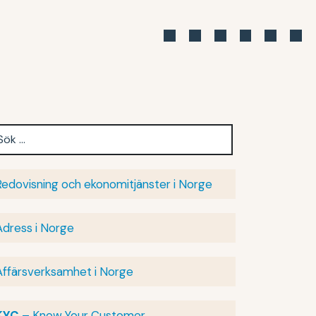
Redovisning och ekonomitjänster i Norge
Adress i Norge
Affärsverksamhet i Norge
KYC
– Know Your Customer