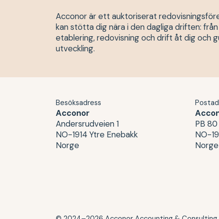
Acconor är ett auktoriserat redovisningsföre
kan stötta dig nära i den dagliga driften: fr
etablering, redovisning och drift åt dig och 
utveckling.
Besöksadress
Postad
Acconor
Acco
Andersrudveien 1
PB 80
NO-1914 Ytre Enebakk
NO-19
Norge
Norge
© 2024–2026 Acconor Accounting & Consulting A