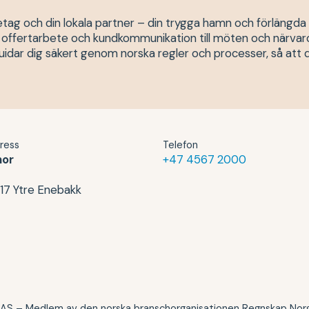
tag och din lokala partner – din trygga hamn och förlängda a
ån offertarbete och kundkommunikation till möten och närvaro 
guidar dig säkert genom norska regler och processer, så att d
ress
Telefon
nor
+47 4567 2000
17 Ytre Enebakk
S – Medlem av den norska branschorganisationen Regnskap Norge 