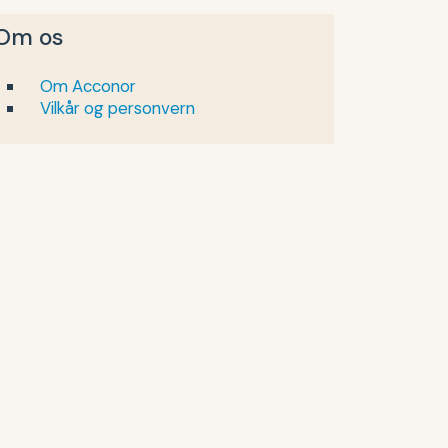
Om os
Om Acconor
Vilkår og personvern