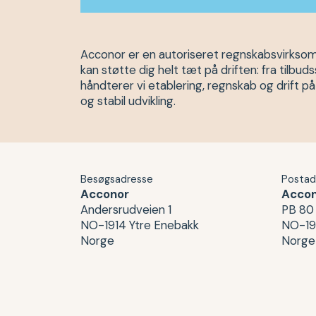
Acconor er en autoriseret regnskabsvirksomh
kan støtte dig helt tæt på driften: fra tilb
håndterer vi etablering, regnskab og drift p
og stabil udvikling.
Besøgsadresse
Postad
Acconor
Acco
Andersrudveien 1
PB 80
NO-1914 Ytre Enebakk
NO-19
Norge
Norge