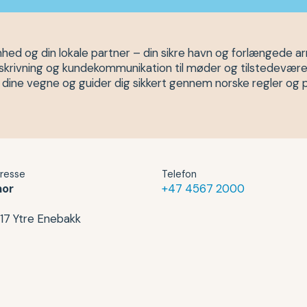
ed og din lokale partner – din sikre havn og forlængede ar
udsskrivning og kundekommunikation til møder og tilstedevære
å dine vegne og guider dig sikkert gennem norske regler og 
resse
Telefon
nor
+47 4567 2000
17 Ytre Enebakk