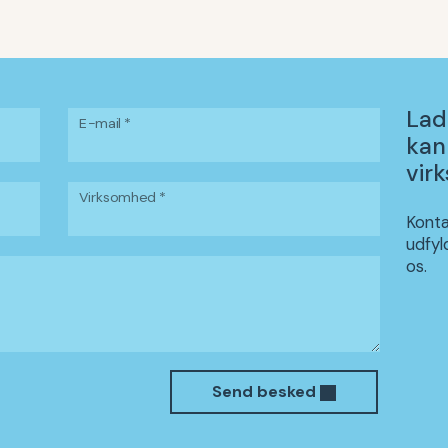
Lad
E-mail *
kan
vir
Virksomhed *
Konta
udfyl
os.
Send besked