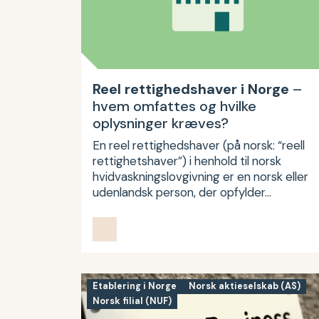
Reel rettighedshaver i Norge
–
hvem omfattes og hvilke
oplysninger kræves?
En reel rettighedshaver (på norsk: “reell
rettighetshaver”) i henhold til norsk
hvidvaskningslovgivning er en norsk eller
udenlandsk person, der opfylder…
Etablering i Norge
Norsk aktieselskab (AS)
Norsk filial (NUF)