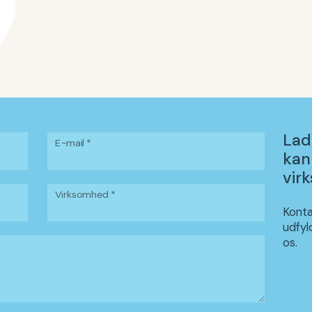
Lad
E-mail *
kan
vir
Virksomhed *
Konta
udfyl
os.