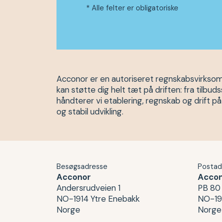
* Alle felter er obligatoriske
Acconor er en autoriseret regnskabsvirksomh
kan støtte dig helt tæt på driften: fra tilb
håndterer vi etablering, regnskab og drift p
og stabil udvikling.
Besøgsadresse
Postad
Acconor
Acco
Andersrudveien 1
PB 80
NO-1914 Ytre Enebakk
NO-19
Norge
Norge