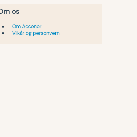
Om os
Om Acconor
Vilkår og personvern