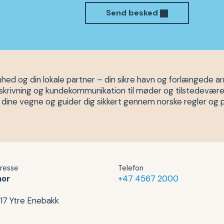
Send besked
ed og din lokale partner – din sikre havn og forlængede ar
udsskrivning og kundekommunikation til møder og tilstedevære
å dine vegne og guider dig sikkert gennem norske regler og 
resse
Telefon
nor
+47 4567 2000
17 Ytre Enebakk